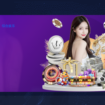
下载App
公司简介
体育
隐私政策
的个人信息？
台在提供赛事服务过程中会依据权限收集基础资料（如手机号、设
什么？
售吗？