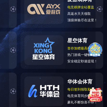
的关键策略。
)官方网站_leyu.com防护体系